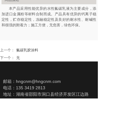
本产品采用性能优异的水性氟碳乳液为主要成分，添
加进口金属粉等材料合制而成。产品具有优异的钙离子稳
定性，贮存稳定性，冻融稳定性及良好的耐水性、耐碱性
和很强的附着力；施工方便，无危害，绿色环保。
上一个：
氟碳乳胶涂料
下一个：
无
邮箱：hngcnm@hngcnm.com
电话：135 3419 2813
地址：湖南省邵阳市洞口县经济开发区江边路