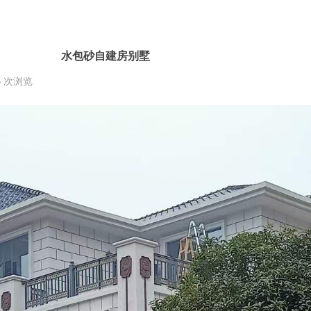
水包砂自建房别墅
6
次浏览
|