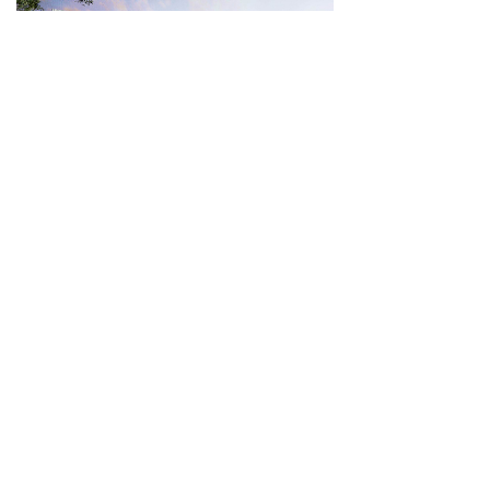
邮箱：hngcnm@hngcnm.com
电话：135 3419 2813
地址：湖南省邵阳市洞口县经济开发区江边路
上一篇：
洞口香和.南方花园
下一篇：
洞口石下江煤矿
扫一扫，关注我们
招商热线：
135 3419 2813