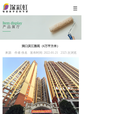
Item display
产品展厅
洞口滨江雅苑（6万平方米）
来源:
作者:
佚名
发布时间:
2022-01-21
2325
次浏览